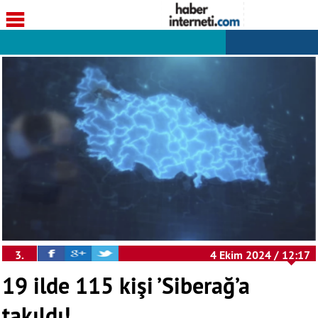
3.
4 Ekim 2024 / 12:17
Sayfa
19 ilde 115 kişi ’Siberağ’a
takıldı!