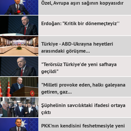
Özel, Avrupa aşırı sağının kopyasıdır
Erdoğan: "Kritik bir dönemeçteyiz''
Türkiye - ABD-Ukrayna heyetleri
arasındaki görüşme…
"Terörsüz Türkiye'de yeni safhaya
geçildi"
"Milleti provoke eden, halkı galeyana
getiren, gaz…
Şüphelinin savcılıktaki ifadesi ortaya
çıktı
PKK’nın kendisini feshetmesiyle yeni