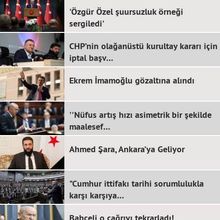
'Özgür Özel şuursuzluk örneği
sergiledi'
CHP’nin olağanüstü kurultay kararı için
iptal başv…
Ekrem İmamoğlu gözaltına alındı
''Nüfus artış hızı asimetrik bir şekilde
maalesef…
Ahmed Şara, Ankara’ya Geliyor
"Cumhur ittifakı tarihi sorumlulukla
karşı karşıya…
Bahçeli o çağrıyı tekrarladı!