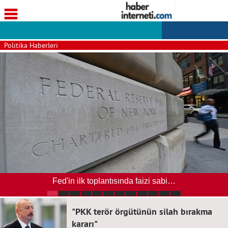
Politika Haberleri
Fed'in ilk toplantısında faizi sabi…
"PKK terör örgütünün silah bırakma
kararı"