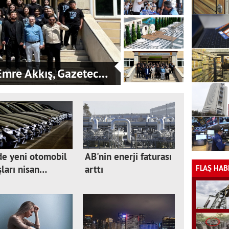
mre Akkış, Gazetec…
de yeni otomobil
AB'nin enerji faturası
FLAŞ HAB
şları nisan…
arttı