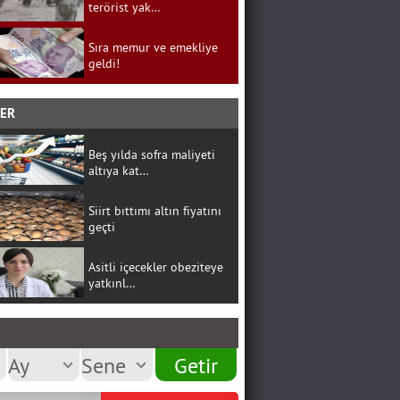
terörist yak…
Sıra memur ve emekliye
geldi!
BER
Beş yılda sofra maliyeti
altıya kat…
Siirt bıttımı altın fiyatını
geçti
Asitli içecekler obeziteye
yatkınl…