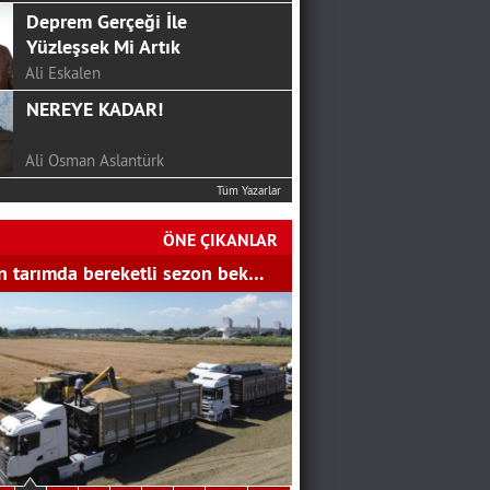
Deprem Gerçeği İle
Yüzleşsek Mi Artık
Ali Eskalen
NEREYE KADAR!
Ali Osman Aslantürk
Tüm Yazarlar
24 HAZİRAN’DAN SONRA
CHP…
ÖNE ÇIKANLAR
SERKAN ÜNAL
 tarımda bereketli sezon bek…
Mutluluk Sofrası...
Hakan Aydemir
YGS Öncesi Yapmanız
Gerekenler
Bekir Gözalan