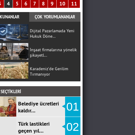
3
4
5
6
7
8
9
10
11
KUNANLAR
ÇOK YORUMLANANLAR
Dijital Pazarlamada Yeni
Hukuk Döne…
İnşaat firmalarına yönelik
şikayetl…
Karadeniz’de Gerilim
Tırmanıyor
SEÇTİKLERİ
Belediye ücretleri
01
kaldır…
Türk lastikleri
02
geçen yıl…