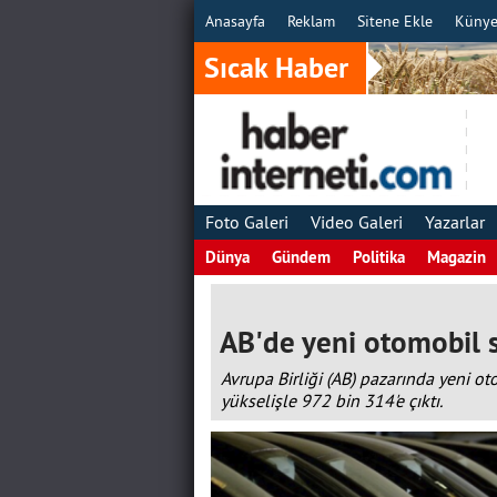
Anasayfa
Reklam
Sitene Ekle
Küny
Sıcak Haber
Foto Galeri
Video Galeri
Yazarlar
Dünya
Gündem
Politika
Magazin
AB'de yeni otomobil sa
Avrupa Birliği (AB) pazarında yeni ot
yükselişle 972 bin 314'e çıktı.