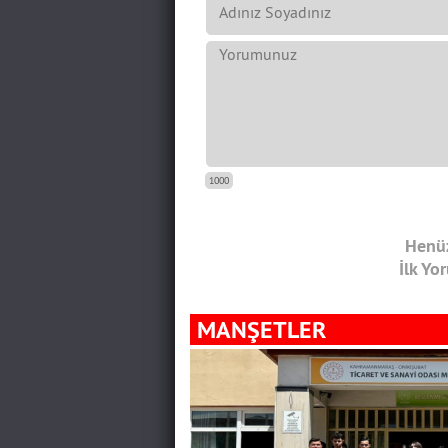
1000
Henüz
İlk Yo
MANŞETLER