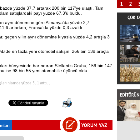
1
2
lık bazda yüzde 37,7 artarak 200 bin 117'ye ulaştı. Tam
n toplam satışlardaki payı yüzde 67,3'ü buldu.
ÇOK O
ılın aynı dönemine göre Almanya'da yüzde 2,7,
11,6 artarken, Fransa'da yüzde 0,3 azaldı.
, geçen yılın aynı dönemine kıyasla yüzde 4,2 artışla 3
AB'de en fazla yeni otomobil satışını 266 bin 139 araçla
aları bünyesinde barındıran Stellantis Grubu, 159 bin 147
ubu ise 98 bin 55 yeni otomobille üçüncü oldu.
şları nisanda yüzde 5,
1 arttı,
,
EDİTÖRÜN 
YORUM YAZ
mları