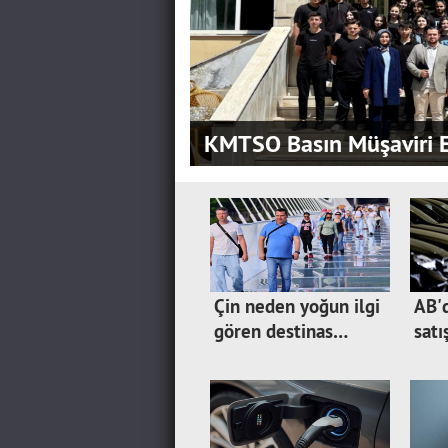
KMTSO Basın Müşaviri E
Çin neden yoğun ilgi
AB'
gören destinas…
satı