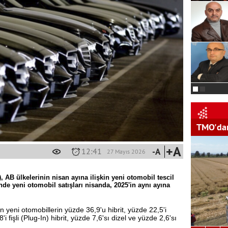
TMO'dan
+A
12:41
-A
27 Mayıs 2026
, AB ülkelerinin nisan ayına ilişkin yeni otomobil tescil
inde yeni otomobil satışları nisanda, 2025'in aynı ayına
an yeni otomobillerin yüzde 36,9'u hibrit, yüzde 22,5'i
'i fişli (Plug-In) hibrit, yüzde 7,6'sı dizel ve yüzde 2,6'sı