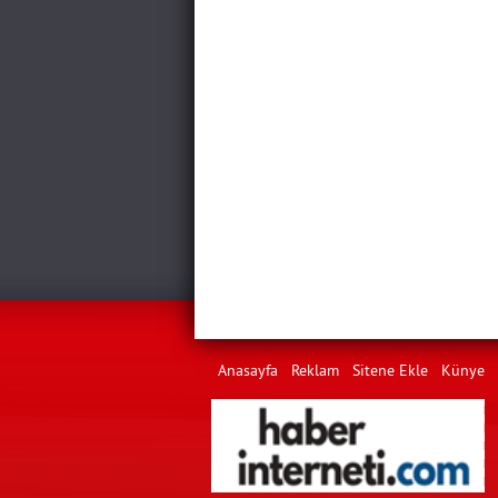
Anasayfa
Reklam
Sitene Ekle
Künye