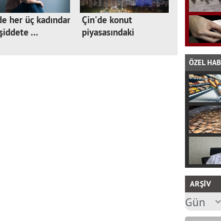
e her üç kadından
Çin'de konut
 şiddete …
piyasasındaki
sıkıntıl…
ÖZEL HA
ARŞİV