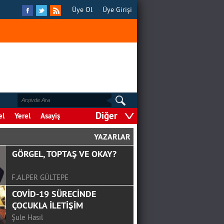
Üye Ol
Üye Girişi
Diğer
el
Yerel
Asayiş
YAZARLAR
GÖRGEL, TOPTAŞ VE OKAY?
F.ALPER GÜLTEPE
COVİD-19 SÜRECİNDE
ÇOCUKLA İLETİŞİM
Şule Hasıl