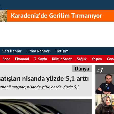
e
Karadeniz’de Gerilim Tırmanıyor
Seri İlanlar
Firma Rehberi
İletişim
Spor
Ekonomi
3. Sayfa
Kültür Sanat
Sağlık
Yaşam
Gen
Dünya
tışları nisanda yüzde 5,1 arttı
omobil satışları, nisanda yıllık bazda yüzde 5,1