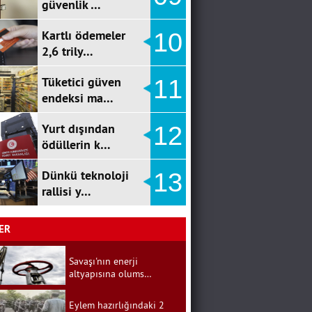
güvenlik …
Kartlı ödemeler
10
2,6 trily…
Tüketici güven
11
endeksi ma…
Yurt dışından
12
ödüllerin k…
Dünkü teknoloji
13
rallisi y…
ER
Savaşı'nın enerji
altyapısına olums…
Eylem hazırlığındaki 2