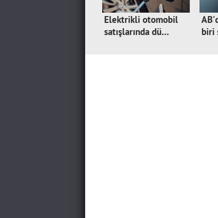
Elektrikli otomobil
AB'd
satışlarında dü…
biri