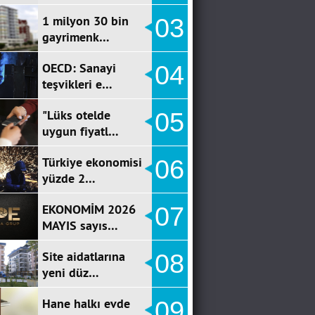
1 milyon 30 bin
03
gayrimenk…
OECD: Sanayi
04
teşvikleri e…
"Lüks otelde
05
uygun fiyatl…
Türkiye ekonomisi
06
yüzde 2…
EKONOMİM 2026
07
MAYIS sayıs…
Site aidatlarına
08
yeni düz…
Hane halkı evde
09