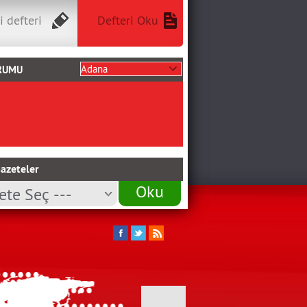
i defteri
Defteri Oku
RUMU
azeteler
Oku