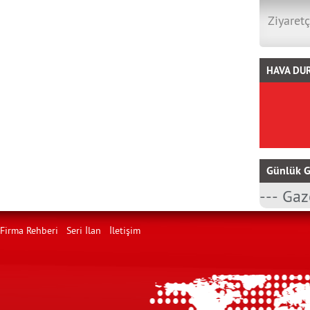
Ziyaretç
HAVA DU
Günlük G
Firma Rehberi
Seri İlan
İletişim