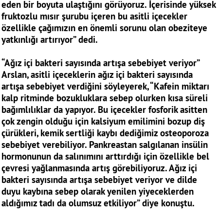
eden bir boyuta ulaştığını görüyoruz. İçerisinde yüksek
fruktozlu mısır şurubu içeren bu asitli içecekler
özellikle çağımızın en önemli sorunu olan obeziteye
yatkınlığı artırıyor” dedi.
“Ağız içi bakteri sayısında artışa sebebiyet veriyor”
Arslan, asitli içeceklerin ağız içi bakteri sayısında
artışa sebebiyet verdiğini söyleyerek, “Kafein miktarı
kalp ritminde bozukluklara sebep olurken kısa süreli
bağımlılıklar da yapıyor. Bu içecekler fosforik asitten
çok zengin olduğu için kalsiyum emilimini bozup diş
çürükleri, kemik sertliği kaybı dediğimiz osteoporoza
sebebiyet verebiliyor. Pankreastan salgılanan insülin
hormonunun da salınımını arttırdığı için özellikle bel
çevresi yağlanmasında artış görebiliyoruz. Ağız içi
bakteri sayısında artışa sebebiyet veriyor ve dilde
duyu kaybına sebep olarak yenilen yiyeceklerden
aldığımız tadı da olumsuz etkiliyor” diye konuştu.