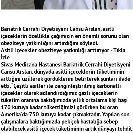
Bariatrik Cerrahi Diyetisyeni Cansu Arslan, asitli
içeceklerin özellikle çağımızın en önemli sorunu olan
obeziteye yatkınlığını artırdığını söyledi.
Asitli içecekler obeziteye yatkınlığı arttırıyor - Tıkla
İzle
Sivas Medicana Hastanesi Bariatrik Cerrahi Diyetisyeni
Cansu Arslan, dünyada asitli içeceklerin tüketiminin
arttığını üzülerek gördüklerini belirterek şunları ifade
etti, “Çeşitli asitler ile zenginleştirilmiş karbonatlı
içecekler olarak adlandırdığımız gazlı içeceklerin
tüketim oranına baktığımızda yıllık ortalama kişi başı
170 kutuya kadar tükettiğimizi görürken bu oran
Amerika'da 750 kutuya kadar çıkmaktadır. Yapılan son
çalışmalara baktığımızda pek çok hastalığa sebep
olabilecek asitli içecek tüketiminin artık dünyayı tehdit