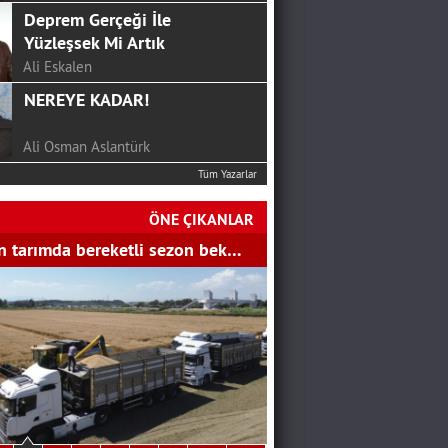
Deprem Gerçeği İle
Yüzleşsek Mi Artık
Ali Eskalen
NEREYE KADAR!
Ali Osman Aslantürk
Tüm Yazarlar
24 HAZİRAN’DAN SONRA
CHP…
ÖNE ÇIKANLAR
SERKAN ÜNAL
 tarımda bereketli sezon bek…
Mutluluk Sofrası...
Hakan Aydemir
YGS Öncesi Yapmanız
Gerekenler
Bekir Gözalan