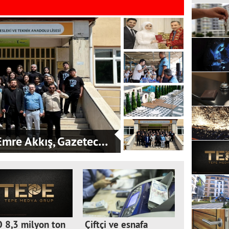
mre Akkış, Gazetec…
 8,3 milyon ton
Çiftçi ve esnafa