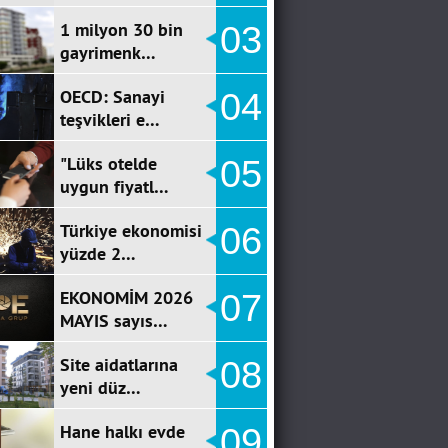
1 milyon 30 bin
03
gayrimenk…
OECD: Sanayi
04
teşvikleri e…
"Lüks otelde
05
uygun fiyatl…
Türkiye ekonomisi
06
yüzde 2…
EKONOMİM 2026
07
MAYIS sayıs…
Site aidatlarına
08
yeni düz…
Hane halkı evde
09