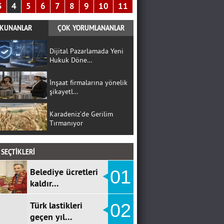
3
4
5
6
7
8
9
10
11
KUNANLAR
ÇOK YORUMLANANLAR
Dijital Pazarlamada Yeni
Hukuk Döne…
İnşaat firmalarına yönelik
şikayetl…
Karadeniz’de Gerilim
Tırmanıyor
SEÇTİKLERİ
Belediye ücretleri
01
kaldır…
Türk lastikleri
02
geçen yıl…