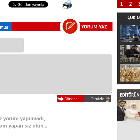
1
2
ÇOK O
YORUM YAZ
mları
EDİTÖRÜN 
 yorum yapılmadı,
rum yapan siz olun...