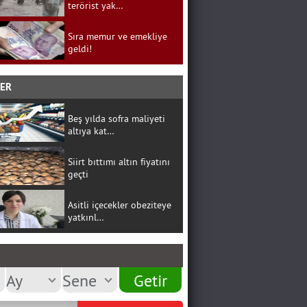
terörist yak…
Sıra memur ve emekliye
geldi!
BER
Beş yılda sofra maliyeti
altıya kat…
Siirt bıttımı altın fiyatını
geçti
Asitli içecekler obeziteye
yatkınl…