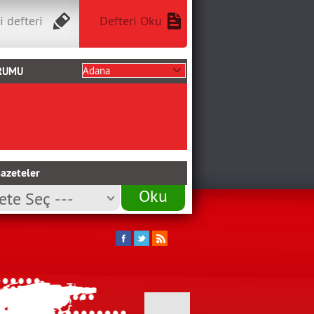
i defteri
Defteri Oku
RUMU
azeteler
Oku