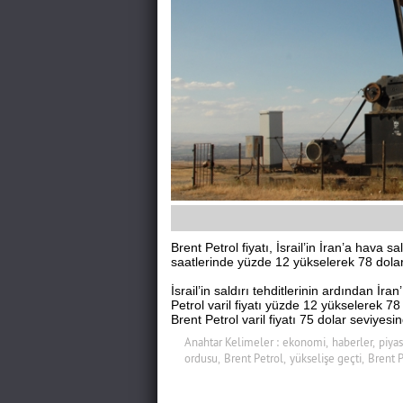
Brent Petrol fiyatı, İsrail’in İran’a hava 
saatlerinde yüzde 12 yükselerek 78 dolara
İsrail’in saldırı tehditlerinin ardından İr
Petrol varil fiyatı yüzde 12 yükselerek 7
Brent Petrol varil fiyatı 75 dolar seviyesi
Anahtar Kelimeler :
ekonomi,
haberler,
piyas
ordusu,
Brent Petrol,
yükselişe geçti,
Brent P