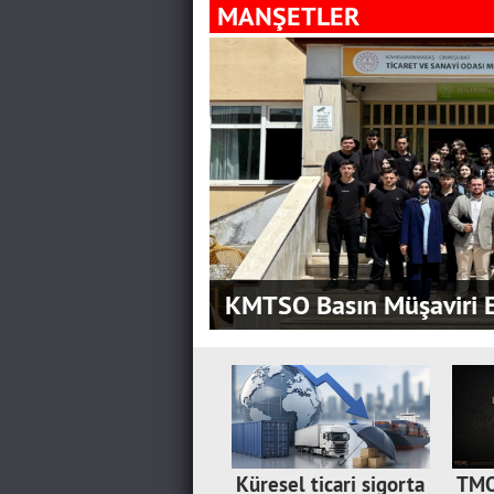
MANŞETLER
KMTSO Basın Müşaviri E
Küresel ticari sigorta
TMO