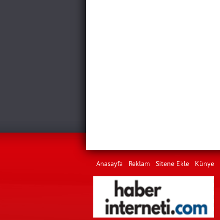
Anasayfa
Reklam
Sitene Ekle
Künye