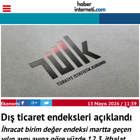
Ekonomi
13 Mayıs 2026 / 11:39
Dış ticaret endeksleri açıklandı
İhracat birim değer endeksi martta geçen
yılın aynı ayına göre yüzde 12,3, ithalat