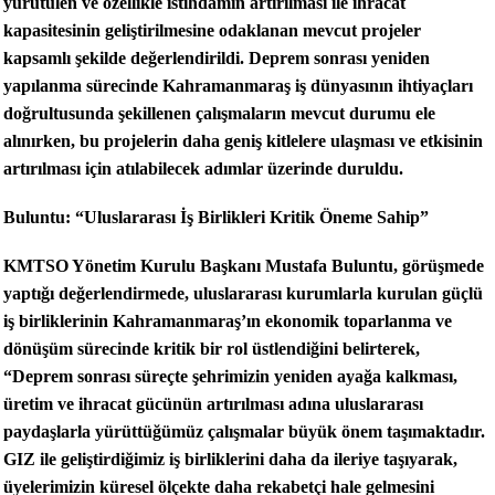
yürütülen ve özellikle istihdamın artırılması ile ihracat
kapasitesinin geliştirilmesine odaklanan mevcut projeler
kapsamlı şekilde değerlendirildi. Deprem sonrası yeniden
yapılanma sürecinde Kahramanmaraş iş dünyasının ihtiyaçları
doğrultusunda şekillenen çalışmaların mevcut durumu ele
alınırken, bu projelerin daha geniş kitlelere ulaşması ve etkisinin
artırılması için atılabilecek adımlar üzerinde duruldu.
Buluntu: “Uluslararası İş Birlikleri Kritik Öneme Sahip”
KMTSO Yönetim Kurulu Başkanı Mustafa Buluntu, görüşmede
yaptığı değerlendirmede, uluslararası kurumlarla kurulan güçlü
iş birliklerinin Kahramanmaraş’ın ekonomik toparlanma ve
dönüşüm sürecinde kritik bir rol üstlendiğini belirterek,
“Deprem sonrası süreçte şehrimizin yeniden ayağa kalkması,
üretim ve ihracat gücünün artırılması adına uluslararası
paydaşlarla yürüttüğümüz çalışmalar büyük önem taşımaktadır.
GIZ ile geliştirdiğimiz iş birliklerini daha da ileriye taşıyarak,
üyelerimizin küresel ölçekte daha rekabetçi hale gelmesini