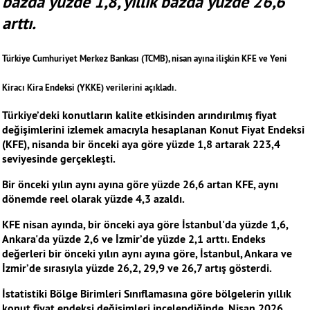
bazda yüzde 1,8, yıllık bazda yüzde 26,6
arttı.
Türkiye Cumhuriyet Merkez Bankası (TCMB), nisan ayına ilişkin KFE ve Yeni
Kiracı Kira Endeksi (YKKE) verilerini açıkladı.
Türkiye’deki konutların kalite etkisinden arındırılmış fiyat
değişimlerini izlemek amacıyla hesaplanan Konut Fiyat Endeksi
(KFE), nisanda bir önceki aya göre yüzde 1,8 artarak 223,4
seviyesinde gerçekleşti.
Bir önceki yılın aynı ayına göre yüzde 26,6 artan KFE, aynı
dönemde reel olarak yüzde 4,3 azaldı.
KFE nisan ayında, bir önceki aya göre İstanbul'da yüzde 1,6,
Ankara'da yüzde 2,6 ve İzmir’de yüzde 2,1 arttı. Endeks
değerleri bir önceki yılın aynı ayına göre, İstanbul, Ankara ve
İzmir’de sırasıyla yüzde 26,2, 29,9 ve 26,7 artış gösterdi.
İstatistiki Bölge Birimleri Sınıflamasına göre bölgelerin yıllık
konut fiyat endeksi değişimleri incelendiğinde, Nisan 2026