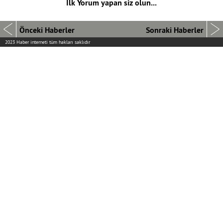
İlk Yorum yapan siz olun...
Önceki Haberler
Sonraki Haberler
2023 Haber interneti tüm hakları saklıdır