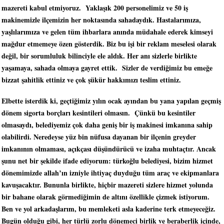
mazereti kabul etmiyoruz. Yaklaşık 200 personelimiz ve 50 iş
makinemizle ilçemizin her noktasında sahadaydık. Hastalarımıza,
yaşlılarımıza ve gelen tüm ihbarlara anında müdahale ederek kimseyi
mağdur etmemeye özen gösterdik. Biz bu işi bir reklam meselesi olarak
değil, bir sorumluluk bilinciyle ele aldık. Her anı sizlerle birlikte
yaşamaya, sahada olmaya gayret ettik. Sizler de verdiğimiz bu emeğe
bizzat şahitlik ettiniz ve çok şükür hakkımızı teslim ettiniz.
Elbette isterdik ki, geçtiğimiz yılın ocak ayından bu yana yapılan geçmiş
dönem sigorta borçları kesintileri olmasın. Çünkü bu kesintiler
olmasaydı, belediyemiz çok daha geniş bir iş makinesi imkanına sahip
olabilirdi. Neredeyse yüz bin nüfusa dayanan bir ilçenin greyder
imkanının olmaması, açıkçası düşündürücü ve izaha muhtaçtır. Ancak
şunu net bir şekilde ifade ediyorum: türkoğlu belediyesi, bizim hizmet
dönemimizde allah’ın izniyle ihtiyaç duyduğu tüm araç ve ekipmanlara
kavuşacaktır. Bununla birlikte, hiçbir mazereti sizlere hizmet yolunda
bir bahane olarak görmediğimin de altını özellikle çizmek istiyorum.
Ben ve yol arkadaşlarım, bu memleketi asla kaderine terk etmeyeceğiz.
Bugün olduğu gibi, her türlü zorlu dönemeci birlik ve beraberlik içinde,