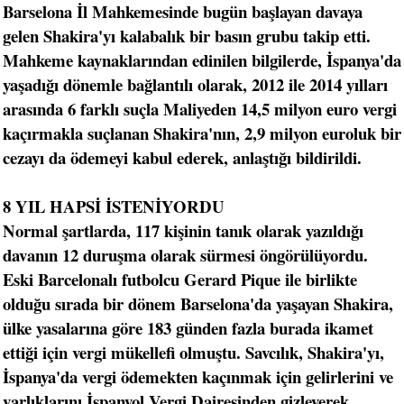
Barselona İl Mahkemesinde bugün başlayan davaya
gelen Shakira'yı kalabalık bir basın grubu takip etti.
Mahkeme kaynaklarından edinilen bilgilerde, İspanya'da
yaşadığı dönemle bağlantılı olarak, 2012 ile 2014 yılları
arasında 6 farklı suçla Maliyeden 14,5 milyon euro vergi
kaçırmakla suçlanan Shakira'nın, 2,9 milyon euroluk bir
cezayı da ödemeyi kabul ederek, anlaştığı bildirildi.
8 YIL HAPSİ İSTENİYORDU
Normal şartlarda, 117 kişinin tanık olarak yazıldığı
davanın 12 duruşma olarak sürmesi öngörülüyordu.
Eski Barcelonalı futbolcu Gerard Pique ile birlikte
olduğu sırada bir dönem Barselona'da yaşayan Shakira,
ülke yasalarına göre 183 günden fazla burada ikamet
ettiği için vergi mükellefi olmuştu. Savcılık, Shakira'yı,
İspanya'da vergi ödemekten kaçınmak için gelirlerini ve
varlıklarını İspanyol Vergi Dairesinden gizleyerek,