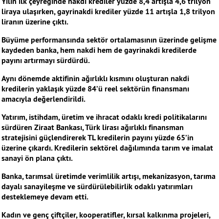
Yılın ilk çeyreğinde nakdi krediler yüzde 8,4 artışla 4,6 trilyon
liraya ulaşırken, gayrinakdi krediler yüzde 11 artışla 1,8 trilyon
liranın üzerine çıktı.
Büyüme performansında sektör ortalamasının üzerinde gelişme
kaydeden banka, hem nakdi hem de gayrinakdi kredilerde
payını artırmayı sürdürdü.
Aynı dönemde aktifinin ağırlıklı kısmını oluşturan nakdi
kredilerin yaklaşık yüzde 84’ü reel sektörün finansmanı
amacıyla değerlendirildi.
Yatırım, istihdam, üretim ve ihracat odaklı kredi politikalarını
sürdüren Ziraat Bankası, Türk lirası ağırlıklı finansman
stratejisini güçlendirerek TL kredilerin payını yüzde 65’in
üzerine çıkardı. Kredilerin sektörel dağılımında tarım ve imalat
sanayi ön plana çıktı.
Banka, tarımsal üretimde verimlilik artışı, mekanizasyon, tarıma
dayalı sanayileşme ve sürdürülebilirlik odaklı yatırımları
desteklemeye devam etti.
Kadın ve genç çiftçiler, kooperatifler, kırsal kalkınma projeleri,