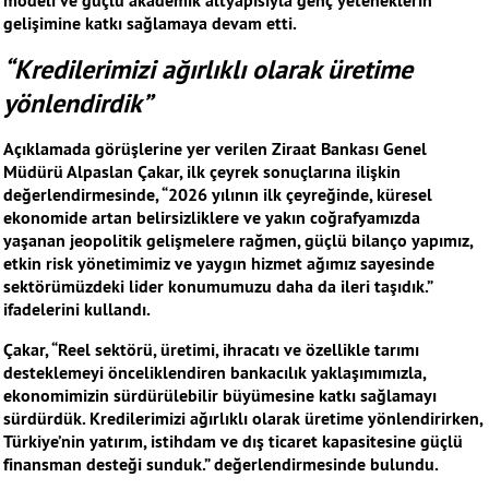
modeli ve güçlü akademik altyapısıyla genç yeteneklerin
gelişimine katkı sağlamaya devam etti.
“Kredilerimizi ağırlıklı olarak üretime
yönlendirdik”
Açıklamada görüşlerine yer verilen Ziraat Bankası Genel
Müdürü Alpaslan Çakar, ilk çeyrek sonuçlarına ilişkin
değerlendirmesinde, “2026 yılının ilk çeyreğinde, küresel
ekonomide artan belirsizliklere ve yakın coğrafyamızda
yaşanan jeopolitik gelişmelere rağmen, güçlü bilanço yapımız,
etkin risk yönetimimiz ve yaygın hizmet ağımız sayesinde
sektörümüzdeki lider konumumuzu daha da ileri taşıdık.”
ifadelerini kullandı.
Çakar, “Reel sektörü, üretimi, ihracatı ve özellikle tarımı
desteklemeyi önceliklendiren bankacılık yaklaşımımızla,
ekonomimizin sürdürülebilir büyümesine katkı sağlamayı
sürdürdük. Kredilerimizi ağırlıklı olarak üretime yönlendirirken,
Türkiye’nin yatırım, istihdam ve dış ticaret kapasitesine güçlü
finansman desteği sunduk.” değerlendirmesinde bulundu.